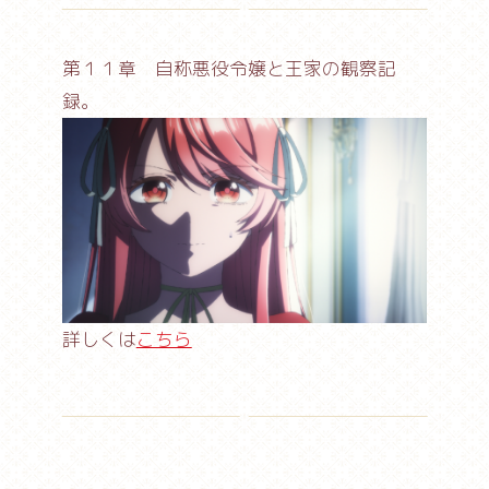
Blu-ray
第１１章 自称悪役令嬢と王家の観察記
録。
詳しくは
こちら