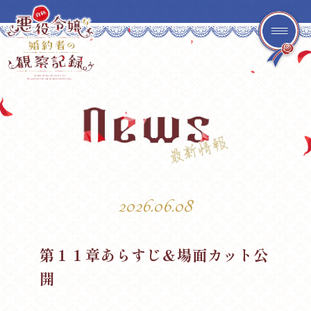
Top
News
Onair
Story
2026.06.08
Character
Movie
第１１章あらすじ＆場面カット公
Music
Special
開